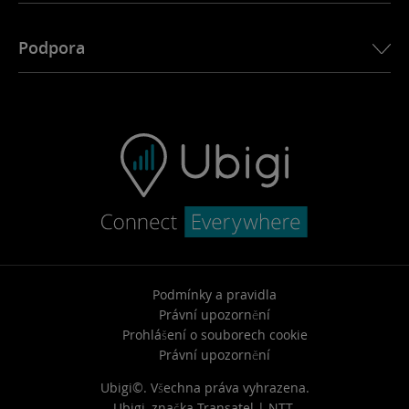
Vypršení datového tarifu
Příběh Ubigi
Tipy pro využití dat
Podpora
Ubigi v tisku
Aplikace Ubigi
FAQ a podpora
Ubigi.com
Kontaktujte nás
Způsobilost
Zrušení
Podmínky a pravidla
Právní upozornění
Prohlášení o souborech cookie
Právní upozornění
Ubigi©. Všechna práva vyhrazena.
Ubigi, značka
Transatel | NTT
.