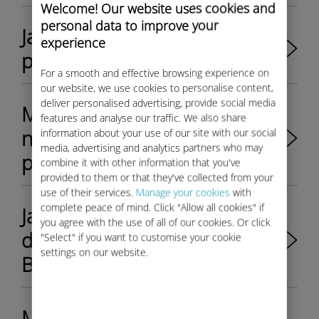
Welcome! Our website uses cookies and
personal data to improve your
Jak si mám vytvořit účet Ubigi
experience
pro své BMW?
For a smooth and effective browsing experience on
our website, we use cookies to personalise content,
deliver personalised advertising, provide social media
Moje e-mailová adresa
features and analyse our traffic. We also share
nebyla k vytvoření účtu Ubigi
information about your use of our site with our social
media, advertising and analytics partners who may
přijata. Co mám dělat?
combine it with other information that you've
provided to them or that they've collected from your
use of their services.
Manage your cookies
with
complete peace of mind. Click "Allow all cookies" if
Jak zakoupit a aktivovat
you agree with the use of all of our cookies. Or click
datový tarif Ubigi pro mé
"Select" if you want to customise your cookie
settings on our website.
BMW?
Můžu si v rámci konektivity