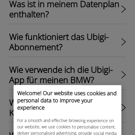
Was ist in meinem Datenplan
enthalten?
Wie funktioniert das Ubigi-
Abonnement?
Wie verwende ich die Ubigi-
App für meinen BMW?
Welcome! Our website uses cookies and
Wie erstelle ich mein Ubigi-
personal data to improve your
experience
Konto für meinen BMW?
For a smooth and effective browsing experience on
our website, we use cookies to personalise content,
deliver personalised advertising, provide social media