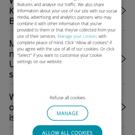
Was tun mit meinem Ubigi-
features and analyse our traffic. We also share
Konto, wenn ich meinen
information about your use of our site with our social
media, advertising and analytics partners who may
BMW verkaufe?
combine it with other information that you've
provided to them or that they've collected from your
use of their services.
Manage your cookies
with
Meine E-Mail-Adresse wird
complete peace of mind. Click "Allow all cookies" if
you agree with the use of all of our cookies. Or click
nicht zum Erstellen meines
"Select" if you want to customise your cookie
Ubigi-Kontos akzeptiert. Was
settings on our website.
soll ich machen?
Wie kann ich herausfinden,
Refuse all cookies
ob mein Fahrzeug berechtigt
MANAGE
ist?
ALLOW ALL COOKIES