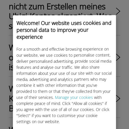
nicht zum Erstellen meines
Ubigi-Kontos akzeptiert. Was
Welcome! Our website uses cookies and
soll ich machen?
personal data to improve your
experience
Wie kann ich herausfinden,
For a smooth and effective browsing experience on
ob mein Fahrzeug berechtigt
our website, we use cookies to personalise content,
deliver personalised advertising, provide social media
ist?
features and analyse our traffic. We also share
information about your use of our site with our social
media, advertising and analytics partners who may
combine it with other information that you've
Wie aktiviere ich meine Ubigi-
provided to them or that they've collected from your
Konnektivität in meinem
use of their services.
Manage your cookies
with
complete peace of mind. Click "Allow all cookies" if
BMW?
you agree with the use of all of our cookies. Or click
"Select" if you want to customise your cookie
settings on our website.