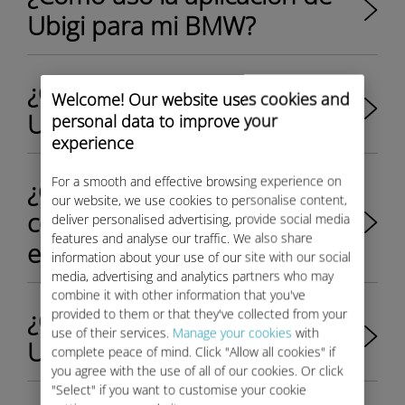
Ubigi para mi BMW?
¿Cómo creo mi cuenta de
Welcome! Our website uses cookies and
Ubigi para mi BMW?
personal data to improve your
experience
For a smooth and effective browsing experience on
¿Cómo sé si mi vehículo es
our website, we use cookies to personalise content,
compatible con la función de
deliver personalised advertising, provide social media
features and analyse our traffic. We also share
eSIM personal?
information about your use of our site with our social
media, advertising and analytics partners who may
combine it with other information that you've
¿Cómo activo la conectividad
provided to them or that they've collected from your
use of their services.
Manage your cookies
with
Ubigi en mi BMW?
complete peace of mind. Click "Allow all cookies" if
you agree with the use of all of our cookies. Or click
"Select" if you want to customise your cookie